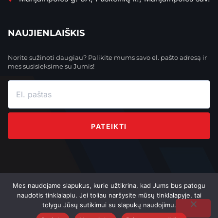
NAUJIENLAIŠKIS
Norite sužinoti daugiau? Palikite mums savo el. pašto adresą ir
mes susisieksime su Jumis!
PATEIKTI
Mes naudojame slapukus, kurie užtikrina, kad Jums bus patogu
Copyright 2023,
Powered by Getspace
naudotis tinklalapiu. Jei toliau naršysite mūsų tinklalapyje, tai
tolygu Jūsų sutikimui su slapukų naudojimu.