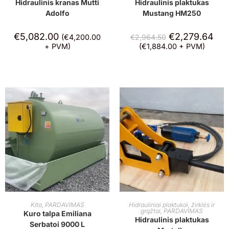
Hidraulinis kranas Mutti
Hidraulinis plaktukas
Adolfo
Mustang HM250
€
5,082.00
€
2,279.64
(
€
4,200.00
€
2,964.50
+ PVM)
(
€
1,884.00
+ PVM)
Į KREPŠELĮ
Į KREPŠELĮ
Kita
,
PARDAVIMAS
Hidrauliniai plaktukai, žirklės ir
grąžtai
,
PARDAVIMAS
Kuro talpa Emiliana
Hidraulinis plaktukas
Serbatoi 9000 L