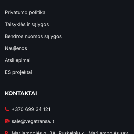
Privatumo politika
Taisyklės ir sąlygos
Bendros nuomos sąlygos
Naujienos
Atsiliepimai
ES projektai
KONTAKTAI
+370 699 34 121
sale@vegatransa.lt
Marijampolės g. 3A, Puskelnių k., Marijampolės sav.