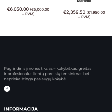
Martello
€
6,050.00
(
€
5,000.00
€
2,359.50
(
€
1,950.00
+ PVM)
+ PVM)
Pagrindinis įmonės tikslas – kokybiškas, greitas
ir profesionalus lientų poreikių tenkinimas bei
nepriekaištinga paslaugų kokybė.
INFORMACIJA