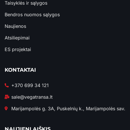
Taisyklės ir sąlygos
Bendros nuomos sąlygos
Naujienos
Atsiliepimai
ES projektai
KONTAKTAI
+370 699 34 121
sale@vegatransa.lt
Marijampolės g. 3A, Puskelnių k., Marijampolės sav.
NAUJIENLAIŠKIS