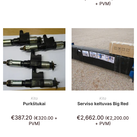
+ PVM)
Į KREPŠELĮ
Į KREPŠELĮ
Kita
Kita
Purkštukai
Serviso keltuvas Big Red
€
387.20
€
2,662.00
(
€
320.00
+
(
€
2,200.00
PVM)
+ PVM)