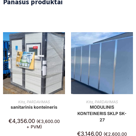
Panašūs produktai
Į KREPŠELĮ
Į KREPŠELĮ
Kita
,
PARDAVIMAS
Kita
,
PARDAVIMAS
sanitarinis konteineris
MODULINIS
KONTEINERIS SKLP SK-
27
€
4,356.00
(
€
3,600.00
+ PVM)
€
3,146.00
(
€
2,600.00