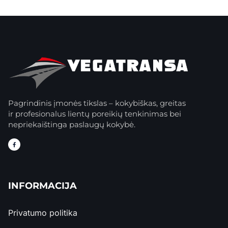
Pagrindinis įmonės tikslas – kokybiškas, greitas
ir profesionalus lientų poreikių tenkinimas bei
nepriekaištinga paslaugų kokybė.
INFORMACIJA
Privatumo politika